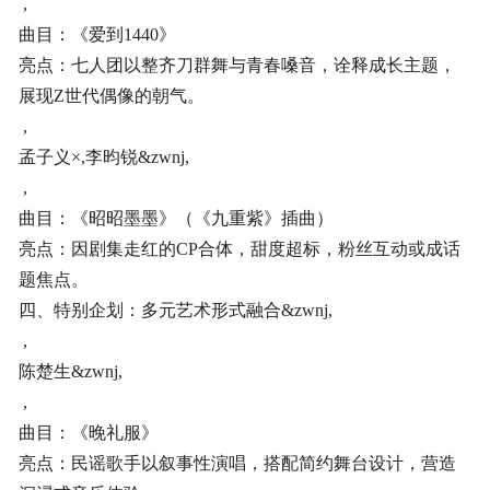
,
曲目：《爱到1440》
亮点：七人团以整齐刀群舞与青春嗓音，诠释成长主题，
展现Z世代偶像的朝气。
,
孟子义×,李昀锐&zwnj,
,
曲目：《昭昭墨墨》（《九重紫》插曲）
亮点：因剧集走红的CP合体，甜度超标，粉丝互动或成话
题焦点。
四、特别企划：多元艺术形式融合&zwnj,
,
陈楚生&zwnj,
,
曲目：《晚礼服》
亮点：民谣歌手以叙事性演唱，搭配简约舞台设计，营造