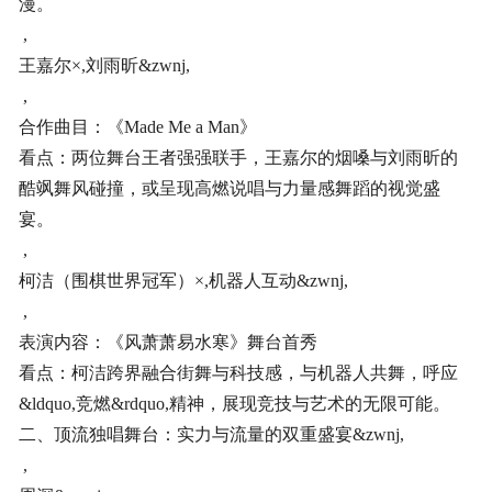
漫。
,
王嘉尔×,刘雨昕&zwnj,
,
合作曲目：《Made Me a Man》
看点：两位舞台王者强强联手，王嘉尔的烟嗓与刘雨昕的
酷飒舞风碰撞，或呈现高燃说唱与力量感舞蹈的视觉盛
宴。
,
柯洁（围棋世界冠军）×,机器人互动&zwnj,
,
表演内容：《风萧萧易水寒》舞台首秀
看点：柯洁跨界融合街舞与科技感，与机器人共舞，呼应
&ldquo,竞燃&rdquo,精神，展现竞技与艺术的无限可能。
二、顶流独唱舞台：实力与流量的双重盛宴&zwnj,
,