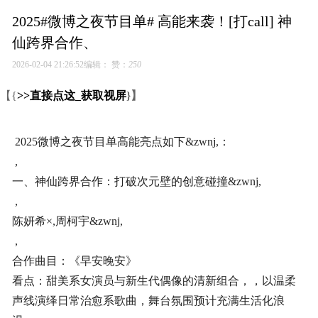
2025#微博之夜节目单# 高能来袭！[打call] 神
仙跨界合作、
2026-02-04 21:26:52
编辑：
赞：
250
【{
>>直接点这_获取视屏
}】
2025微博之夜节目单高能亮点如下&zwnj,：
,
一、神仙跨界合作：打破次元壁的创意碰撞&zwnj,
,
陈妍希×,周柯宇&zwnj,
,
合作曲目：《早安晚安》
看点：甜美系女演员与新生代偶像的清新组合，，以温柔
声线演绎日常治愈系歌曲，舞台氛围预计充满生活化浪