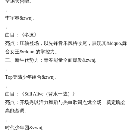
全场大合唱。
,
李宇春&zwnj,
,
曲目：《冬泳》
亮点：压轴登场，以先锋音乐风格收尾，展现其&ldquo,舞
台女王&rdquo,的掌控力。
三、新生代势力：青春能量全面爆发&zwnj,
,
Top登陆少年组合&zwnj,
,
曲目：《Still Alive（背水一战）》
亮点：开场秀以活力舞蹈与热血歌词点燃全场，奠定晚会
高能基调。
,
时代少年团&zwnj,