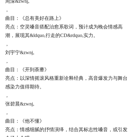
周深&zwnj,
,
曲目：《总有美好在路上》
亮点：空灵嗓音搭配治愈系歌词，预计成为晚会情感高
潮，展现其&ldquo,行走的CD&rdquo,实力。
,
刘宇宁&zwnj,
,
曲目：《开到荼蘼》
亮点：以深情摇滚风格重新诠释经典，高音爆发力与舞台
感染力值得期待。
,
张碧晨&zwnj,
,
曲目：《他不懂》
亮点：情感细腻的抒情演绎，结合其标志性嗓音，或引发