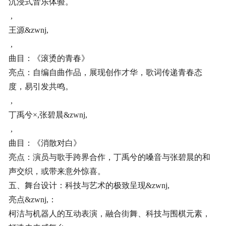
沉浸式音乐体验。
,
王源&zwnj,
,
曲目：《滚烫的青春》
亮点：自编自曲作品，展现创作才华，歌词传递青春态
度，易引发共鸣。
,
丁禹兮×,张碧晨&zwnj,
,
曲目：《消散对白》
亮点：演员与歌手跨界合作，丁禹兮的嗓音与张碧晨的和
声交织，或带来意外惊喜。
五、舞台设计：科技与艺术的极致呈现&zwnj,
亮点&zwnj,：
柯洁与机器人的互动表演，融合街舞、科技与围棋元素，