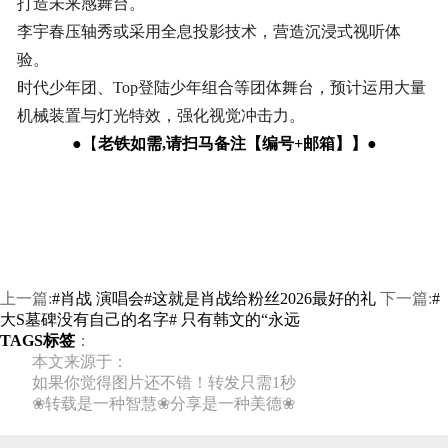
打造未来感舞台。
李宇春压轴秀或采用全息投影技术，营造沉浸式视听体
验。
时代少年团、Top登陆少年组合等团体舞台，预计运用大量
机械装置与灯光特效，强化视觉冲击力。
●【
老铁如需,请扫马备注【编号+邮箱】
】
●
上一篇:
#肖战 演唱会#这就是肖战给粉丝2026最好的礼
下一篇:
#
大S墓碑没有自己的名字# 只有韩文的“永远
TAGS标签
：
本文来源于：
如果你觉得图片还不错！转发只需1秒
❀转载是一种智慧❀分享是一种美德❀