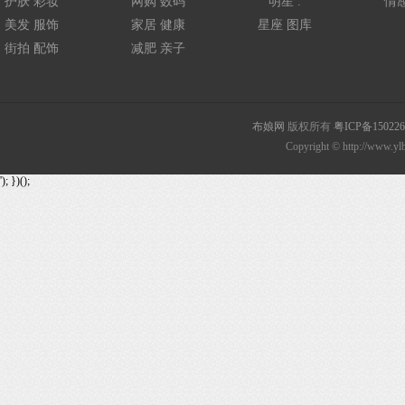
护肤
彩妆
网购
数码
明星
.
情
美发
服饰
家居
健康
星座
图库
街拍
配饰
减肥
亲子
布娘网
版权所有
粤ICP备15022
Copyright © http://www.ylb
'); })();