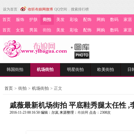
设为首页
|
收听布娘网微博
|
QQ空间
|
.
|
搜索排行榜
首页
服饰
护肤
街拍
美发
彩妆
配饰
网购
数码
家居
首页
女装
男装
街拍
美发
彩妆
配饰
网购
数码
家居
娱乐
热点
韩国街拍
机场街拍
明星街拍
欧美街拍
日
首页
>
街拍
>
机场街拍
> 正文
戚薇最新机场街拍 平底鞋秀腿太任性 
2016-11-23 00:16:50 编辑：尔岚 来源整理：
布娘网
点击：
2308
次