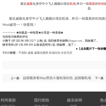
最近
戚薇
化身空中小飞人频频出现在
机场
,昨日一组
最新
的
街拍
器。
最近戚薇化身空中小飞人频频出现在机场，昨日一组最新的街拍路
Word戚哥~~！快娶我！
>>>>>>>> ❀转载是一种智慧❀分享是一种美德❀
当前有28条网友评论
小陶子 (IP:202.96.199.132.* 上海) 说: 强烈推荐布娘网
ylbagua.com
，我收藏了。
猪哥亮88 (IP:138.199.193 云南省昆明市) 说: 绝版啊，顶了！
●【
点击图片下一张你懂
TAGS标签
：
平底鞋
戚薇
戚薇结婚照
机场街拍
长款毛衣
赵丽颖身着Maje黑色斗篷机场街拍 ,赵丽颖机场
上一篇:
下一篇:
时尚装扮
流行街拍
娱乐休闲
热