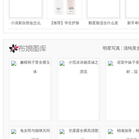
小清新自然妆怎么
【推荐】学生护肤
鹅蛋脸适合什么发
新手单
明星写真
|
清纯美
嫩模韩子萱全裸玉
小范冰冰杨淇涵之
浴室中妹子
体
漂流
材，湿
兔女郎与猫咪共同
甘露露全裸高清图
销魂蚀骨，