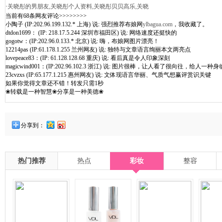
·
关晓彤的男朋友,关晓彤个人资料,关晓彤贝贝高乐,关晓
当前有68条网友评论>>>>>>>>
小陶子 (IP:202.96.199.132.* 上海) 说: 强烈推荐布娘网
ylbagua.com
，我收藏了。
dtdon1699： (IP: 218.17.5.244 深圳市福田区) 说: 网络速度还挺快的
gogotw：(IP:202.96.0.133.* 北京) 说: 嗨，布娘网图片漂亮！
12214pas (IP:61.178.1.255 兰州网友) 说: 独特与文章语言绚丽本文两亮点
lovepeace83：(IP: 61.128.128.68 重庆) 说: 看后真是令人印象深刻
magicwind001：(IP:202.96.102.3 浙江) 说: 图片很棒，让人看了很向往，给人一种身
23cvzxs (IP:65.177.1.215 惠州网友) 说: 文体现语言华丽、气质气想赢评赏识关键
如果你觉得文章还不错！转发只需1秒
❀转载是一种智慧❀分享是一种美德❀
分享到：
热门推荐
热点
彩妆
整容