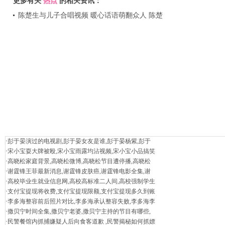
更多有关
热点
的相关资讯：
陈楚生与儿子合唱视频 暖心话语萌翻众人 陈楚
生老婆罗湘晋资料
·
彭于晏演过的电视剧,彭于晏女友是谁,彭于晏杨紫,彭于
·
宋小宝耍大牌被殴,宋小宝雨露均沾视频,宋小宝小品搞笑
·
高晓松家庭背景,高晓松微博,高晓松节目遭停播,高晓松
·
谢霆锋王菲最新消息,谢霆锋皮肤癌,谢霆锋电影全集,谢
·
高校毕业生就业信息网,高校高标准二人间,高校强制学生
·
支付宝提现将收费,支付宝提现限额,支付宝提现多久到账
·
李多海整容前后照片对比,李多海承认整容失败,李多海李
·
撒贝宁时间全集,撒贝宁老婆,撒贝宁主持的节目有哪些,
·
民警餐馆内抓捕嫌疑人后向食客道歉 ,民警揭秘如何抓嫖