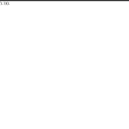
'); })();