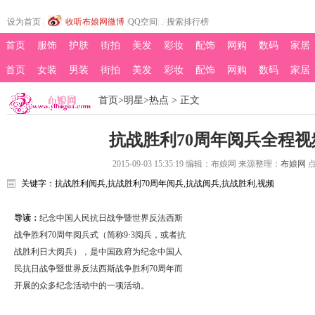
设为首页
|
收听布娘网微博
|
QQ空间
|
.
|
搜索排行榜
首页
服饰
护肤
街拍
美发
彩妆
配饰
网购
数码
家居
首页
女装
男装
街拍
美发
彩妆
配饰
网购
数码
家居
娱乐
热点
首页
>
明星
>
热点
> 正文
抗战胜利70周年阅兵全程视
2015-09-03 15:35:19
编辑：布娘网 来源整理：
布娘网
点
关键字：
抗战胜利阅兵,抗战胜利70周年阅兵,抗战阅兵,抗战胜利,视频
导读：
纪念中国人民抗日战争暨世界反法西斯
战争胜利70周年阅兵式（简称9·3阅兵，或者抗
战胜利日大阅兵），是中国政府为纪念中国人
民抗日战争暨世界反法西斯战争胜利70周年而
开展的众多纪念活动中的一项活动。