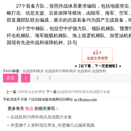
27个装备方队，按照作战体系要求编组，包括地面突击
略打击、信息支援、后装保障等模块，由陆军、海军、空军
部直属部队联合编成，展示的武器装备均为国产主战装备，8
10个空中梯队，包括空中护旗方队、领队机梯队、预警
歼击机梯队、海军舰载机梯队、海上巡逻机梯队、加受油机
国现有先进作战和保障机种。[3-5]
0
这篇文章很赞
●【
往下看，下一页更精彩
】
●
TAGS标签
：
抗战胜利阅兵
抗战胜利70周年阅兵
抗战阅兵
抗战胜利
首页
1
2
3
上一篇:
1990年出生的男性
下一篇:
抗战胜利70周年阅兵高清图片全集
手机浏览不方便？试试移动版布娘网访问网址
m.ylbagua.com
更多有关
热点
的相关资讯：
抗战胜利70周年阅兵高清图片全集
何雯娜个人资料现任男友_何雯娜凸点蹦床视频