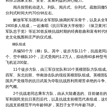
和捍卫国家主权、安全、发展利益的决心能力。
阅兵按照机动进入、列队、阅兵式、分列式、疏散回撤
分列式时间大约70分钟左右。
解放军军乐团和从全军部队抽调的军乐骨干，以及从全
2400多人组成，一起奏唱《抗日军政大学校歌》《保卫黄
军队忠于党》等近30首反映抗战时期的经典歌曲和富有时代
史文化氛围和庄严的仪式感。
梯队组成
共编50个方（梯）队。其中，徒步方队11个，抗战老同
个、空中梯队10个，正式受阅约1.2万人，拟动用40多种型号
飞机近200架。
11个徒步方队，由三军仪仗队和10个英模部队方队组
四军、东北抗联、华南游击队的现役英模部队组成。英模部
国共产党领导的抗日武装为夺取抗战胜利而艰苦卓绝的斗争
的气概。
2个抗战老同志乘车方队，由从大陆遴选的、目前健在
军和国民党抗日英烈后代，以及抗战支前模范代表组成，这些
抗战支前模范平均年龄88岁，英烈子女平均年龄78岁。