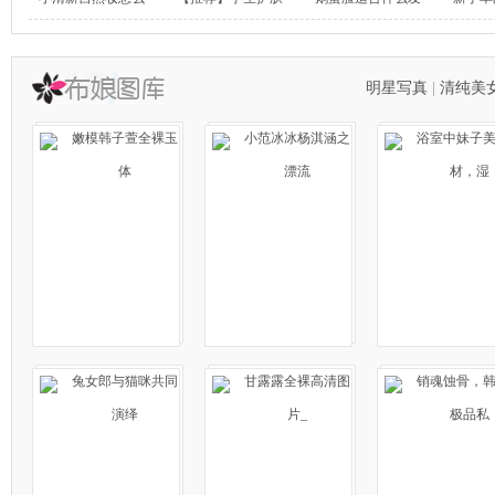
明星写真
|
清纯美
嫩模韩子萱全裸玉
小范冰冰杨淇涵之
浴室中妹子
体
漂流
材，湿
兔女郎与猫咪共同
甘露露全裸高清图
销魂蚀骨，
演绎
片_
极品私