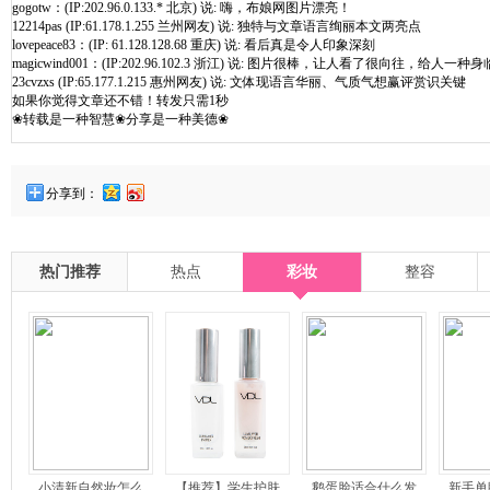
gogotw：(IP:202.96.0.133.* 北京) 说: 嗨，布娘网图片漂亮！
12214pas (IP:61.178.1.255 兰州网友) 说: 独特与文章语言绚丽本文两亮点
lovepeace83：(IP: 61.128.128.68 重庆) 说: 看后真是令人印象深刻
magicwind001：(IP:202.96.102.3 浙江) 说: 图片很棒，让人看了很向往，给人一种身
23cvzxs (IP:65.177.1.215 惠州网友) 说: 文体现语言华丽、气质气想赢评赏识关键
如果你觉得文章还不错！转发只需1秒
❀转载是一种智慧❀分享是一种美德❀
分享到：
热门推荐
热点
彩妆
整容
小清新自然妆怎么
【推荐】学生护肤
鹅蛋脸适合什么发
新手单