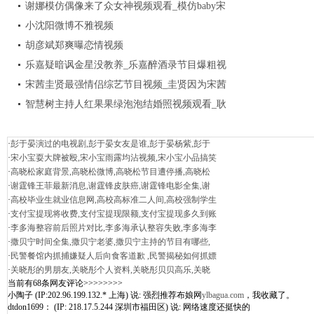
_为什么和陈一冰分手？
谢娜模仿偶像来了众女神视频观看_模仿baby宋
小宝_汪涵何炅笑岔气
小沈阳微博不雅视频
胡彦斌郑爽曝恋情视频
乐嘉疑暗讽金星没教养_乐嘉醉酒录节目爆粗视
频_超级演说家金星乐嘉
宋茜圭贤最强情侣综艺节目视频_圭贤因为宋茜
骂韩庚内幕
智慧树主持人红果果绿泡泡结婚照视频观看_耿
晨晨陈苏个人资料
·
彭于晏演过的电视剧,彭于晏女友是谁,彭于晏杨紫,彭于
·
宋小宝耍大牌被殴,宋小宝雨露均沾视频,宋小宝小品搞笑
·
高晓松家庭背景,高晓松微博,高晓松节目遭停播,高晓松
·
谢霆锋王菲最新消息,谢霆锋皮肤癌,谢霆锋电影全集,谢
·
高校毕业生就业信息网,高校高标准二人间,高校强制学生
·
支付宝提现将收费,支付宝提现限额,支付宝提现多久到账
·
李多海整容前后照片对比,李多海承认整容失败,李多海李
·
撒贝宁时间全集,撒贝宁老婆,撒贝宁主持的节目有哪些,
·
民警餐馆内抓捕嫌疑人后向食客道歉 ,民警揭秘如何抓嫖
·
关晓彤的男朋友,关晓彤个人资料,关晓彤贝贝高乐,关晓
当前有68条网友评论>>>>>>>>
小陶子 (IP:202.96.199.132.* 上海) 说: 强烈推荐布娘网
ylbagua.com
，我收藏了。
dtdon1699： (IP: 218.17.5.244 深圳市福田区) 说: 网络速度还挺快的