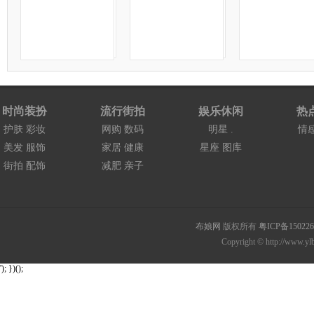
时尚装扮
流行街拍
娱乐休闲
热
护肤
彩妆
网购
数码
明星
.
情
美发
服饰
家居
健康
星座
图库
街拍
配饰
减肥
亲子
布娘网
版权所有
粤ICP备15022
Copyright © http://www.ylb
'); })();