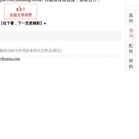
0
这篇文章很赞
服
饰
【
往下看，下一页更精彩
】
●
数
码
配
藤的功效与作用及食用方法禁忌(图文)
饰
ylbagua.com
网
购