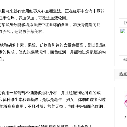
且向来就有食用红枣来补血额道法。正在红枣中含有丰厚的
红枣性热，养血保血，可改进血液轮回。
【
某些身分能够增添血液中红血球的含量，加强骨髓造向功
血养气，还能够养颜美容。
和胡萝卜素，果酸、矿物资和钾的含量也很高，是以是最好
素的构成，使皮肤嫩黑润滑，面色红润，并能增进角质层的构
性。
#
热点
食用一些葡萄不但能够滋补身材，并且还能到达补血的成
和多种维生素和氨基酸，是以是老年，妇女，体弱血虚者和过
起能够多多食用，不只对胎儿营养无益，也能使妊妇面色红润，
gua.com/jiankang/buxue/ 转载请保留链接，谢谢合作！