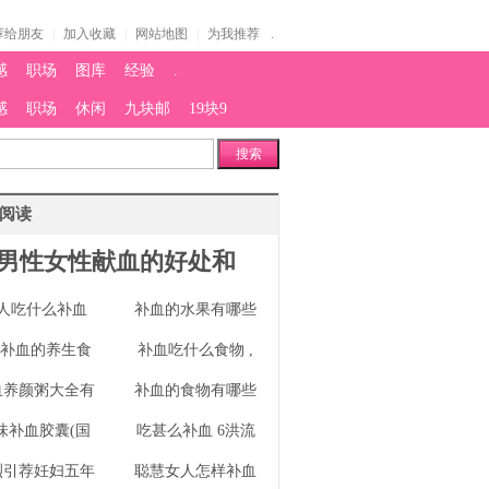
荐给朋友
|
加入收藏
|
网站地图
|
为我推荐
.
感
职场
图库
经验
.
感
职场
休闲
九块邮
19块9
搜索
阅读
男性女性献血的好处和
人吃什么补血
补血的水果有哪些
类补血的养生食
补血吃什么食物 ,
血养颜粥大全有
补血的食物有哪些
味补血胶囊(国
吃甚么补血 6洪流
烈引荐妊妇五年
聪慧女人怎样补血