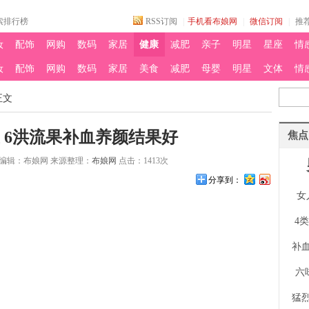
索排行榜
RSS订阅
|
手机看布娘网
|
微信订阅
|
推
妆
配饰
网购
数码
家居
健康
减肥
亲子
明星
星座
情
妆
配饰
网购
数码
家居
美食
减肥
母婴
明星
文体
情
正文
 6洪流果补血养颜结果好
焦点
编辑：布娘网 来源整理：
布娘网
点击：
1413
次
分享到：
女
4
补
六
猛