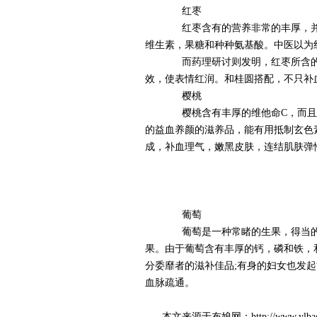
红枣
红枣含有的营养非常的丰厚，并
维生素，果糖和种种氨基酸。中医以为
而药理研讨则发明，红枣所含的
效，使表情红润。和桂圆搭配，不只补
樱桃
樱桃含有丰厚的维他命C，而且铁
的益血养颜的滋养品，能有用抵制玄色
成，补血理气，嫩黑皮肤，连结肌肤弹
葡萄
葡萄是一种常睹的生果，得当的
果。由于葡萄含有丰厚的钙，磷和铁，
分委靡者的滋补佳品;有身的妇女也发
血脉疏通。
本文来源于布娘网：http://www.ylba