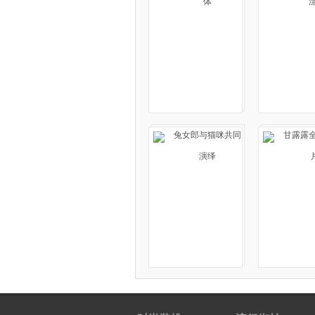
体
兔女郎与猫咪共同
甘露露
演绎