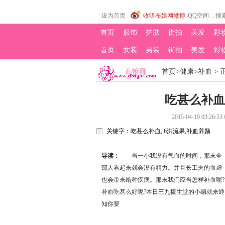
设为首页
|
收听布娘网微博
|
QQ空间
|
.
|
搜
首页
服饰
护肤
街拍
美发
彩
首页
女装
男装
街拍
美发
彩
娱乐
热点
首页
>
健康
>
补血
> 
吃甚么补血
2015-04-19 03:26:53
关键字：
吃甚么补血, 6洪流果,补血养颜
导读：
当一小我没有气血的时间，那末全
部人看起来就会没有精力。并且长工夫的血虚
也会带来给种疾病。那末我们应当怎样补血呢?
补血吃甚么好呢?本日三九摄生堂的小编就来通
知你要