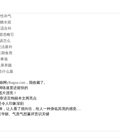
女性补气
红糖水就
更适合补
也曾忽略它
应该怎么
吃法最补
长期食用
意事项
水果养颜
吃什么最
荐布娘网
ylbagua.com
，我收藏了。
) 说: 网络速度还挺快的
布娘网图片漂亮！
: 独特与文章语言绚丽本文两亮点
: 看后真是令人印象深刻
) 说: 图片很棒，让人看了很向往，给人一种身临其境的感觉.....
说: 文体现语言华丽、气质气想赢评赏识关键