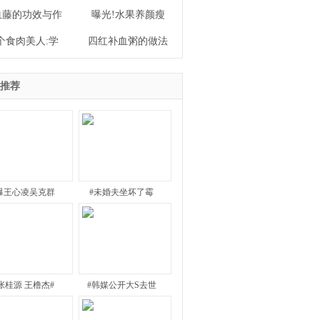
血藤的功效与作
曝光!水果养颜瘦
个食肉美人:学
四红补血粥的做法
推荐
曝王心凌吴克群
#未婚夫坐坏了霉
张桂源 王橹杰#
#韩媒公开大S去世