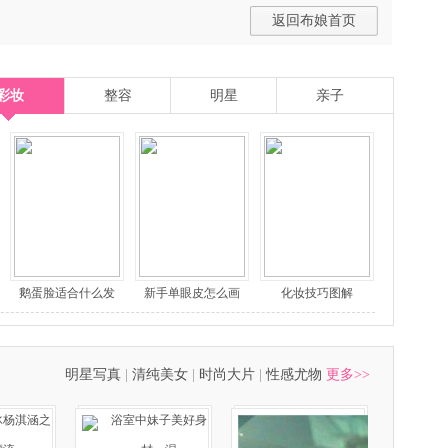
返回布娘首页
彩妆
整容
明星
亲子
鹅蛋脸适合什么发
新手单眼皮怎么画
化妆技巧图解
明星写真
|
清纯美女
|
时尚大片
|
性感尤物
更多>>
冰杨淇涵之
浴室中妹子美好身