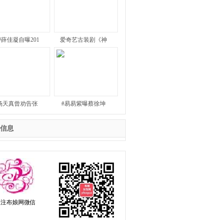
#薛佳凝自曝201
爱奇艺古装剧《神
杨天真曾劝告张
#易易紫曝蔡徐坤
信息
关注布娘网微信