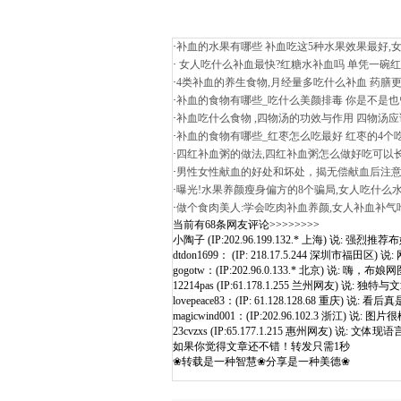
·
补血的水果有哪些 补血吃这5种水果效果最好,
·
女人吃什么补血最快?红糖水补血吗 单凭一碗
·
4类补血的养生食物,月经量多吃什么补血 药膳
·
补血的食物有哪些_吃什么美颜排毒 你是不是
·
补血吃什么食物 ,四物汤的功效与作用 四物汤
·
补血的食物有哪些_红枣怎么吃最好 红枣的4个
·
四红补血粥的做法,四红补血粥怎么做好吃可以
·
男性女性献血的好处和坏处，揭无偿献血后注
·
曝光!水果养颜瘦身偏方的8个骗局,女人吃什么
·
做个食肉美人:学会吃肉补血养颜,女人补血补气
当前有68条网友评论>>>>>>>>
小陶子 (IP:202.96.199.132.* 上海) 说: 强烈推
dtdon1699： (IP: 218.17.5.244 深圳市福田区
gogotw：(IP:202.96.0.133.* 北京) 说: 嗨，
12214pas (IP:61.178.1.255 兰州网友) 说
lovepeace83：(IP: 61.128.128.68 重庆) 说
magicwind001：(IP:202.96.102.3 浙江
23cvzxs (IP:65.177.1.215 惠州网友) 
如果你觉得文章还不错！转发只需1秒
❀转载是一种智慧❀分享是一种美德❀