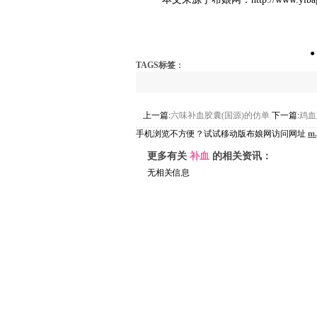
●
TAGS标签
：
上一篇:
六味补血胶囊(国源)的仿单
下一篇:
鸡血
手机浏览不方便？试试移动版布娘网访问网址
m.
更多有关
补血
的相关资讯：
无相关信息