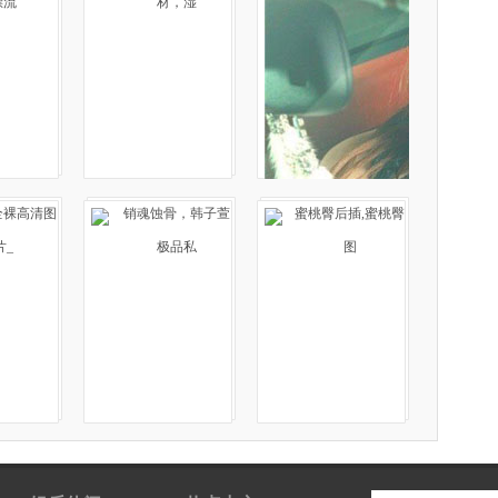
漂流
材，湿
全裸高清图
销魂蚀骨，韩子萱
蜜桃臀后插,蜜桃臀
片_
极品私
图