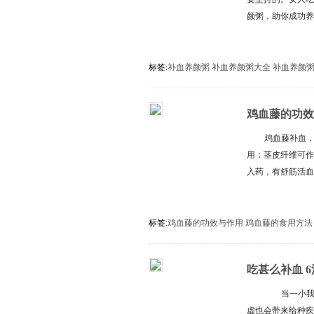
颜粥，助你成功
标签:
补血养颜粥
补血养颜粥大全
补血养颜
鸡血藤的功效
鸡血藤补血
用：茎皮纤维可作
入药，有舒筋活
标签:
鸡血藤的功效与作用
鸡血藤的食用方法
吃甚么补血 
当一小我没
虚也会带来给种疾