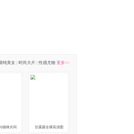
清纯美女
|
时尚大片
|
性感尤物
更多>>
与猫咪共同
甘露露全裸高清图