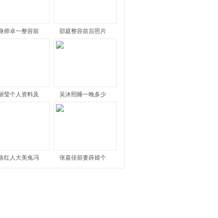
身师卓一整容前
邵庭整容前后照片
丽莹个人资料及
吴沐熙睡一晚多少
络红人大美兔冯
张嘉佳前妻薛婧个