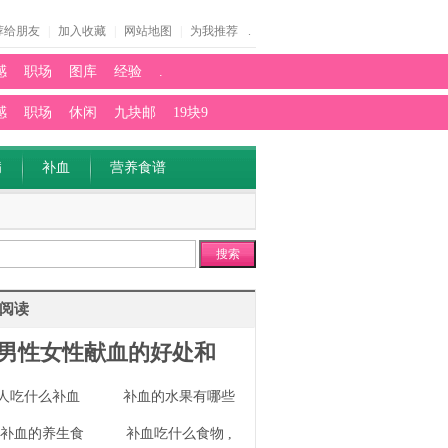
荐给朋友
|
加入收藏
|
网站地图
|
为我推荐
.
感
职场
图库
经验
.
感
职场
休闲
九块邮
19块9
病
补血
营养食谱
搜索
阅读
男性女性献血的好处和
人吃什么补血
补血的水果有哪些
类补血的养生食
补血吃什么食物 ,