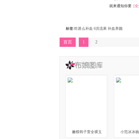
就来通知你要
[全
标签:
吃甚么补血
6洪流果
补血养颜
首页
1
2
嫩模韩子萱全裸玉
小范冰冰杨