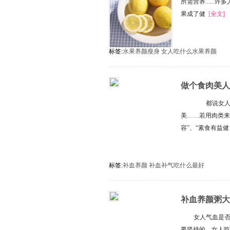
所需营养.....
果成了健
[全文]
标签:
水果养颜瘦身
女人吃什么水果养颜
做个食肉美人
最好
都说女人是
美……若用肉类来
容”、“素食有益
标签:
补血养颜
补血补气吃什么最好
补血养颜粥大
女人气血是
要坚持的。女人吃