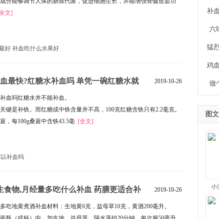
成分能够调节人体的新陈代谢，促进细胞生长，并能增强骨髓造血功
补
[全文]
六
猛
最好
补血吃什么水果好
鸡
血最快?红糖水补血吗 单凭一碗红糖水就
2019-10-26
做
红糖水补血吗红糖水并不能补血。
关键是补铁。而红糖或中铁含量并不高，100克红糖含铁只有2.2毫克。
图文
，每100g桑葚中含铁43.5毫
[全文]
可以补血吗
小
生食物,月经量多吃什么补血 药膳更适合补
2019-10-26
月经量多吃地黄煮酒补血材料：生地黄6克，益母草10克，黄酒200毫升。
瓷瓶（或杯）中，加生地、益母草，隔水蒸约20分钟，每次服50毫升，