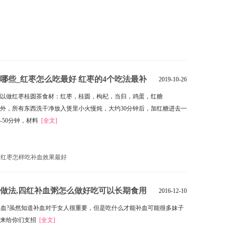
哪些_红枣怎么吃最好 红枣的4个吃法最补
2019-10-26
红枣可以做红枣桂圆茶食材：红枣，桂圆，枸杞，当归，鸡蛋，红糖
外，所有东西洗干净放入煲里小火慢炖，大约30分钟后，加红糖进去一
-50分钟，材料
[全文]
红枣怎样吃补血效果最好
做法,四红补血粥怎么做好吃可以长期食用
2016-12-10
粥的家常做法
血?虽然知道补血对于女人很重要，但是吃什么才能补血可能很多妹子
编来给你们支招
[全文]