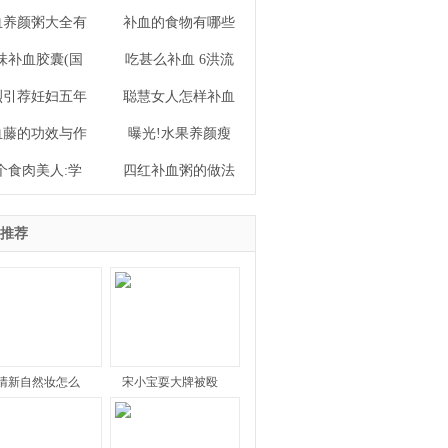
血养颜粥大全有
补血的食物有哪些
味补血胶囊(国
吃甚么补血 6洪流
烈引荐妊妇五年
聪慧女人怎样补血
血藤的功效与作
曝光!水果养颜瘦
个食肉美人:学
四红补血粥的做法
推荐
清新自然妆怎么
宋小宝耍大牌被殴