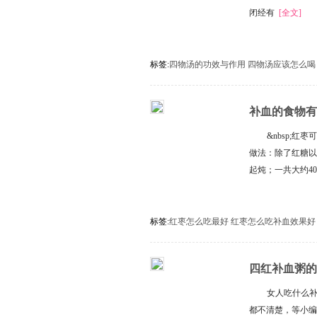
闭经有
[全文]
标签:
四物汤的功效与作用
四物汤应该怎么喝
补血的食物有
血
&nbsp;
做法：除了红糖以
起炖；一共大约40
标签:
红枣怎么吃最好
红枣怎么吃补血效果好
四红补血粥的
吗,四红补血
女人吃什么补
都不清楚，等小