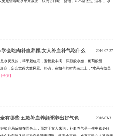
.许多人更是借着吃水果来减肥，认为它好吃、会饱，却不会太过“滋补”。水
:学会吃肉补血养颜,女人补血补气吃什么
2016-07-27
水灵灵的，苹果般红润，蜜桃般丰满，洋葱般水嫩，葡萄般甜
形容，定会觉得大煞风景。的确，在如今的时尚杂志上，“水果有益美
健
[全文]
全有哪些 五款补血养颜粥养出好气色
2016-03-31
否好极容易反映在面色上，而对于女人来说，补血养气是一生中都必须
什么补血呢？通过补血食谱来调理，效果会更佳。推荐五款女人补血养