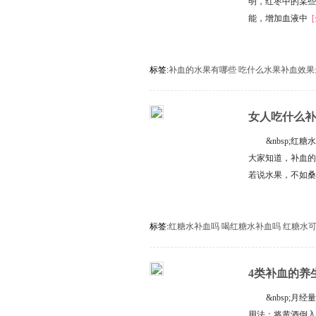
明，红枣中的某些
能，增加血液中
标签:
补血的水果有哪些
吃什么水果补血效果
女人吃什么补
能补血吗
&nbsp;
大家知道，补血的
若说水果，不如桑葚
标签:
红糖水补血吗
喝红糖水补血吗
红糖水
4类补血的养
血
&nbsp;
用法：将黄酒倒入