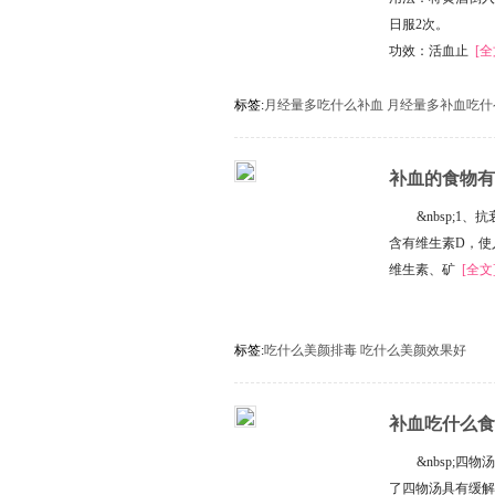
日服2次。
功效：活血止
[全
标签:
月经量多吃什么补血
月经量多补血吃什
补血的食物有
它
&nbsp;
含有维生素D，使
维生素、矿
[全文
标签:
吃什么美颜排毒
吃什么美颜效果好
补血吃什么食
喝
&nbsp;
了四物汤具有缓解