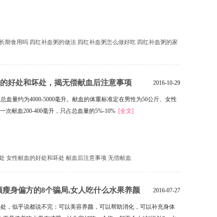
长期食用吗
四红补血粥的做法
四红补血粥怎么做好吃
四红补血粥的家
的好处和坏处，揭无偿献血后注意事项
2016-10-29
总血量约为4000-5000毫升。献血的体重标准定在男性为50公斤、女性
一次献血200-400毫升，只占总血量的5%-10%
[全文]
处
女性献血的好处和坏处
献血后注意事项
无偿献血
颜瘦身偏方的8个骗局,女人吃什么水果养颜
2016-07-27
，似乎说都说不完：可以美容养颜，可以帮助消化，可以补充身体