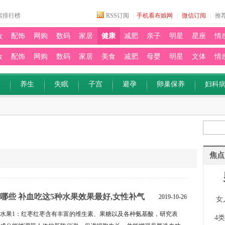
索排行榜
RSS订阅
|
手机看布娘网
|
微信订阅
|
推
妆
配饰
网购
数码
家居
健康
减肥
亲子
明星
星座
情
妆
配饰
网购
数码
家居
美食
减肥
母婴
明星
文体
情
养生
失眠
子宫
避孕
卵巢保养
妇科
焦点
哪些 补血吃这5种水果效果最好,女性补气
2019-10-26
女
补血的水果1：红枣红枣含有丰富的维生素、果糖以及各种氨基酸，研究表
4