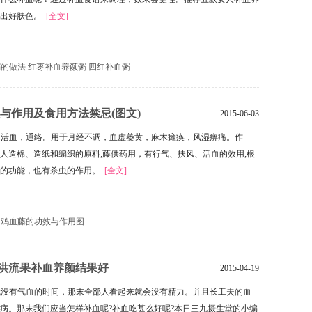
养出好肤色。
[全文]
粥的做法
红枣补血养颜粥
四红补血粥
与作用及食用方法禁忌(图文)
2015-06-03
，活血，通络。用于月经不调，血虚萎黄，麻木瘫痪，风湿痹痛。作
人造棉、造纸和编织的原料;藤供药用，有行气、扶风、活血的效用;根
血的功能，也有杀虫的作用。
[全文]
鸡血藤的功效与作用图
6洪流果补血养颜结果好
2015-04-19
有气血的时间，那末全部人看起来就会没有精力。并且长工夫的血
病。那末我们应当怎样补血呢?补血吃甚么好呢?本日三九摄生堂的小编