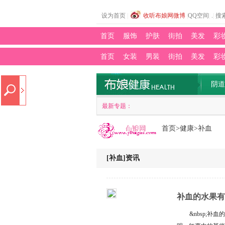
设为首页
|
收听布娘网微博
|
QQ空间
|
.
|
搜
首页
服饰
护肤
街拍
美发
彩
首页
女装
男装
街拍
美发
彩
娱乐
热点
阴道
最新专题：
首页
>
健康
>
补血
[补血]资讯
补血的水果有
血的8个偏方
&nbsp;