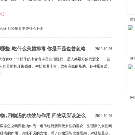
文]
纹
么好
月经量多要吃什么补血
哪些_吃什么美颜排毒 你是不是也曾忽略
2019-10-26
林
1、抗衰老食物：牛奶牛奶中含有丰富的活性钙，是人类最好的钙源之一，並
人的骨骼和牙齿强健。牛奶营养丰富，含有高级的脂肪、各种蛋白质、
]
网
物 ,四物汤的功效与作用 四物汤应该怎么
2019-10-26
四物汤应该怎么喝四物汤作为一道传统药膳深受女性的喜欢，生理期的女性喝
经痛的作用；月经不调的女性，喝了四物汤能改善经期，对经期量少、